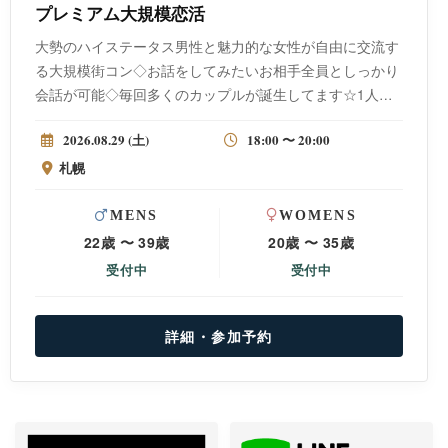
プレミアム大規模恋活
大勢のハイステータス男性と魅力的な女性が自由に交流す
る大規模街コン◇お話をしてみたいお相手全員としっかり
会話が可能◇毎回多くのカップルが誕生してます☆1人参
加多数！気になる人と会話を楽しみながら素敵なお相手を
2026.08.29 (土)
18:00 〜 20:00
みつけましょう♡
札幌
MENS
WOMENS
22歳 〜 39歳
20歳 〜 35歳
受付中
受付中
詳細・参加予約