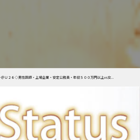
＠Ｕ２６◇男性医師・上場企業・安定公務員・年収５００万円以上vs女...