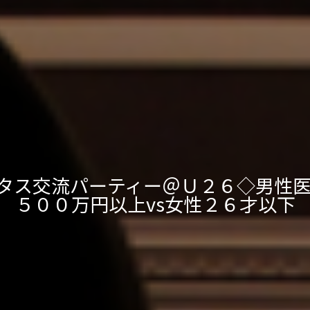
ータス交流パーティー＠Ｕ２６◇男性
５００万円以上vs女性２６才以下