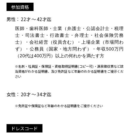
参加資格
男性： 22才 ～ 42才迄
医師・歯科医師・士業（弁護士・公認会計士・税理
士・司法書士・行政書士・弁理士・社会保険労務
士）・会社経営（役員含む）・上場企業（市場問わ
ず）・公務員（国家・地方問わず）・年収500万円
（20代は400万円）以上の何れかを満たす方
※名刺・社員証・保険証・資格取得証明書(コピー可)・源泉徴収票など該
当資格がわかる証明書、及び免許証など年齢のわかる証明書をご提示くだ
さい
女性： 20才 ～ 34才迄
※免許証や保険証など年齢のわかる証明書をご提示ください
ドレスコード