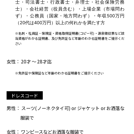
士・司法書士・行政書士・弁理士・社会保険労務
士）・会社経営（役員含む）・上場企業（市場問わ
ず）・公務員（国家・地方問わず）・年収500万円
（20代は400万円）以上の何れかを満たす方
※名刺・社員証・保険証・資格取得証明書(コピー可)・源泉徴収票など該
当資格がわかる証明書、及び免許証など年齢のわかる証明書をご提示くだ
さい
女性： 20才 ～ 28才迄
※免許証や保険証など年齢のわかる証明書をご提示ください
ドレスコード
男性： スーツ(ノーネクタイ可) or ジャケット or お洒落な
服装で
女性： ワンピースなどお洒落な服装で