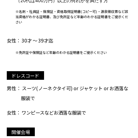
（20代は400万円）以上の何れかを満たす方
※名刺・社員証・保険証・資格取得証明書(コピー可)・源泉徴収票など該
当資格がわかる証明書、及び免許証など年齢のわかる証明書をご提示くだ
さい
女性： 30才 ～ 39才迄
※免許証や保険証など年齢のわかる証明書をご提示ください
ドレスコード
男性： スーツ(ノーネクタイ可) or ジャケット or お洒落な
服装で
女性： ワンピースなどお洒落な服装で
開催会場