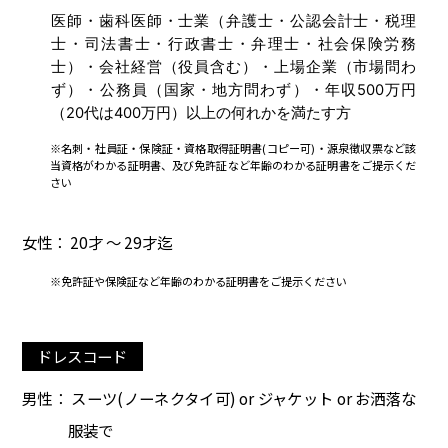
医師・歯科医師・士業（弁護士・公認会計士・税理
士・司法書士・行政書士・弁理士・社会保険労務
士）・会社経営（役員含む）・上場企業（市場問わ
ず）・公務員（国家・地方問わず）・年収500万円
（20代は400万円）以上の何れかを満たす方
※名刺・社員証・保険証・資格取得証明書(コピー可)・源泉徴収票など該
当資格がわかる証明書、及び免許証など年齢のわかる証明書をご提示くだ
さい
女性： 20才 ～ 29才迄
※免許証や保険証など年齢のわかる証明書をご提示ください
ドレスコード
男性： スーツ(ノーネクタイ可) or ジャケット or お洒落な
服装で