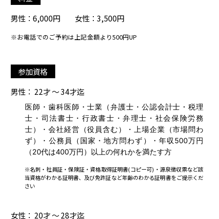
男性：6,000円 女性：3,500円
※お電話でのご予約は上記金額より500円UP
参加資格
男性： 22才 ～ 34才迄
医師・歯科医師・士業（弁護士・公認会計士・税理
士・司法書士・行政書士・弁理士・社会保険労務
士）・会社経営（役員含む）・上場企業（市場問わ
ず）・公務員（国家・地方問わず）・年収500万円
（20代は400万円）以上の何れかを満たす方
※名刺・社員証・保険証・資格取得証明書(コピー可)・源泉徴収票など該
当資格がわかる証明書、及び免許証など年齢のわかる証明書をご提示くだ
さい
女性： 20才 ～ 28才迄