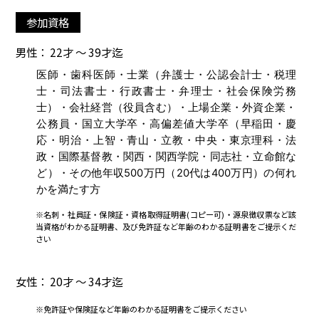
参加資格
男性： 22才 ～ 39才迄
医師・歯科医師・士業（弁護士・公認会計士・税理
士・司法書士・行政書士・弁理士・社会保険労務
士）・会社経営（役員含む）・上場企業・外資企業・
公務員・国立大学卒・高偏差値大学卒（早稲田・慶
応・明治・上智・青山・立教・中央・東京理科・法
政・国際基督教・関西・関西学院・同志社・立命館な
ど）・その他年収500万円（20代は400万円）の何れ
かを満たす方
※名刺・社員証・保険証・資格取得証明書(コピー可)・源泉徴収票など該
当資格がわかる証明書、及び免許証など年齢のわかる証明書をご提示くだ
さい
女性： 20才 ～ 34才迄
※免許証や保険証など年齢のわかる証明書をご提示ください