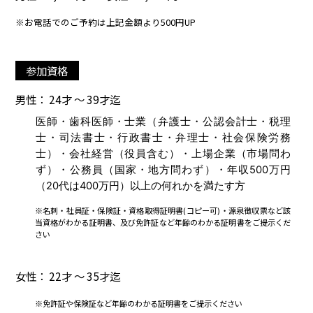
※お電話でのご予約は上記金額より500円UP
参加資格
男性： 24才 ～ 39才迄
医師・歯科医師・士業（弁護士・公認会計士・税理
士・司法書士・行政書士・弁理士・社会保険労務
士）・会社経営（役員含む）・上場企業（市場問わ
ず）・公務員（国家・地方問わず）・年収500万円
（20代は400万円）以上の何れかを満たす方
※名刺・社員証・保険証・資格取得証明書(コピー可)・源泉徴収票など該
当資格がわかる証明書、及び免許証など年齢のわかる証明書をご提示くだ
さい
女性： 22才 ～ 35才迄
※免許証や保険証など年齢のわかる証明書をご提示ください