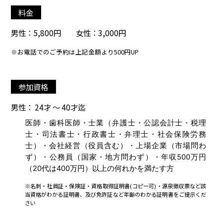
料金
男性：5,800円 女性：3,000円
※お電話でのご予約は上記金額より500円UP
参加資格
男性： 24才 ～ 40才迄
医師・歯科医師・士業（弁護士・公認会計士・税理
士・司法書士・行政書士・弁理士・社会保険労務
士）・会社経営（役員含む）・上場企業（市場問わ
ず）・公務員（国家・地方問わず）・年収500万円
（20代は400万円）以上の何れかを満たす方
※名刺・社員証・保険証・資格取得証明書(コピー可)・源泉徴収票など該
当資格がわかる証明書、及び免許証など年齢のわかる証明書をご提示くだ
さい