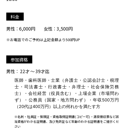
料金
男性：6,000円 女性：3,500円
※お電話でのご予約は上記金額より500円UP
参加資格
男性： 22才 ～ 39才迄
医師・歯科医師・士業（弁護士・公認会計士・税理
士・司法書士・行政書士・弁理士・社会保険労務
士）・会社経営（役員含む）・上場企業（市場問わ
ず）・公務員（国家・地方問わず）・年収500万円
（20代は400万円）以上の何れかを満たす方
※名刺・社員証・保険証・資格取得証明書(コピー可)・源泉徴収票など該
当資格がわかる証明書、及び免許証など年齢のわかる証明書をご提示くだ
さい