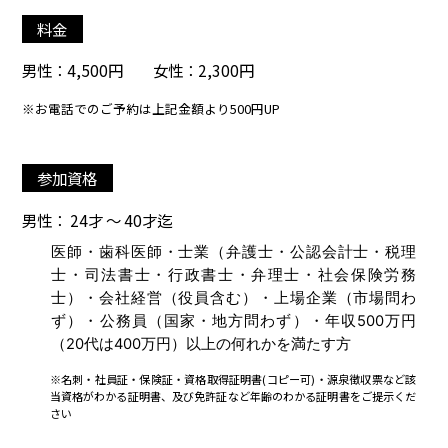
料金
男性：4,500円 女性：2,300円
※お電話でのご予約は上記金額より500円UP
参加資格
男性： 24才 ～ 40才迄
医師・歯科医師・士業（弁護士・公認会計士・税理
士・司法書士・行政書士・弁理士・社会保険労務
士）・会社経営（役員含む）・上場企業（市場問わ
ず）・公務員（国家・地方問わず）・年収500万円
（20代は400万円）以上の何れかを満たす方
※名刺・社員証・保険証・資格取得証明書(コピー可)・源泉徴収票など該
当資格がわかる証明書、及び免許証など年齢のわかる証明書をご提示くだ
さい