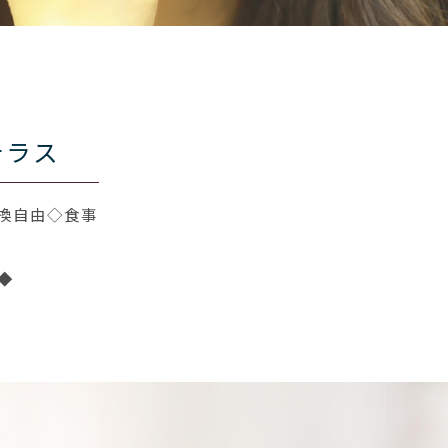
テラス
換自由◇食事
◆