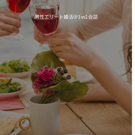
男性エリート婚活＠1vs1会話