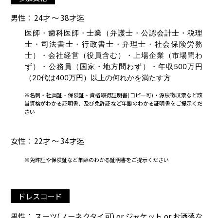
男性： 24才 ～ 38才迄
医師・歯科医師・士業（弁護士・公認会計士・税理
士・司法書士・行政書士・弁理士・社会保険労務
士）・会社経営（役員含む）・上場企業（市場問わ
ず）・公務員（国家・地方問わず）・年収500万円
（20代は400万円）以上の何れかを満たす方
※名刺・社員証・保険証・資格取得証明書(コピー可)・源泉徴収票など該
当資格がわかる証明書、及び免許証など年齢のわかる証明書をご提示くだ
さい
女性： 22才 ～ 34才迄
※免許証や保険証など年齢のわかる証明書をご提示ください
ドレスコード
男性： スーツ(ノーネクタイ可) or ジャケット or お洒落な