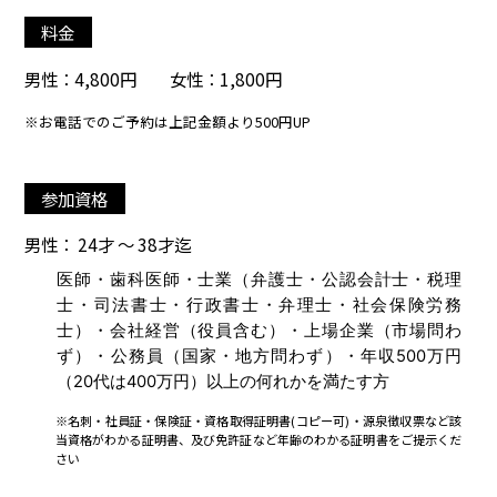
料金
男性：4,800円 女性：1,800円
※お電話でのご予約は上記金額より500円UP
参加資格
男性： 24才 ～ 38才迄
医師・歯科医師・士業（弁護士・公認会計士・税理
士・司法書士・行政書士・弁理士・社会保険労務
士）・会社経営（役員含む）・上場企業（市場問わ
ず）・公務員（国家・地方問わず）・年収500万円
（20代は400万円）以上の何れかを満たす方
※名刺・社員証・保険証・資格取得証明書(コピー可)・源泉徴収票など該
当資格がわかる証明書、及び免許証など年齢のわかる証明書をご提示くだ
さい