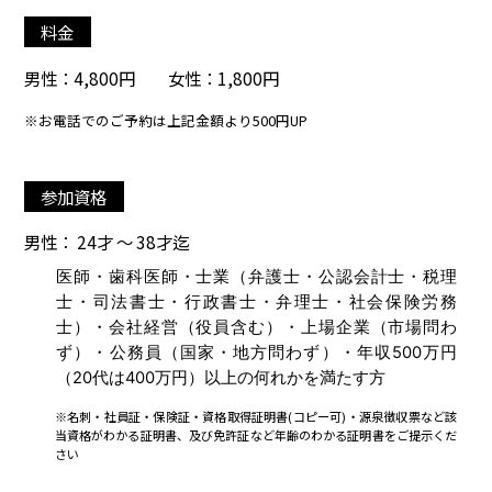
料金
男性：4,800円 女性：1,800円
※お電話でのご予約は上記金額より500円UP
参加資格
男性： 24才 ～ 38才迄
医師・歯科医師・士業（弁護士・公認会計士・税理
士・司法書士・行政書士・弁理士・社会保険労務
士）・会社経営（役員含む）・上場企業（市場問わ
ず）・公務員（国家・地方問わず）・年収500万円
（20代は400万円）以上の何れかを満たす方
※名刺・社員証・保険証・資格取得証明書(コピー可)・源泉徴収票など該
当資格がわかる証明書、及び免許証など年齢のわかる証明書をご提示くだ
さい