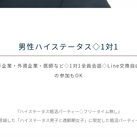
男性ハイステータス◇1対1
企業・外資企業・医師など◇1対1全員会話◇Line交換自
の参加もOK
『ハイステータス婚活パーティー◇フリータイム無し』
意識した「ハイステータス男子と適齢期女子」に限定した婚活パーティ