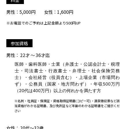
料金
男性：5,000円 女性：1,600円
※お電話でのご予約は上記金額より500円UP
参加資格
男性： 22才 ～ 36才迄
医師・歯科医師・士業（弁護士・公認会計士・税理
士・司法書士・行政書士・弁理士・社会保険労務
士）・会社経営（役員含む）・上場企業（市場問わ
ず）・公務員（国家・地方問わず）・年収500万円
（20代は400万円）以上の何れかを満たす方
※名刺・社員証・保険証・資格取得証明書(コピー可)・源泉徴収票など該
当資格がわかる証明書、及び免許証など年齢のわかる証明書をご提示くだ
さい
女性： 20代～32歳