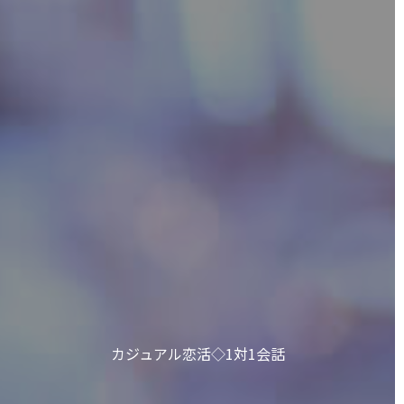
カジュアル恋活◇1対1会話