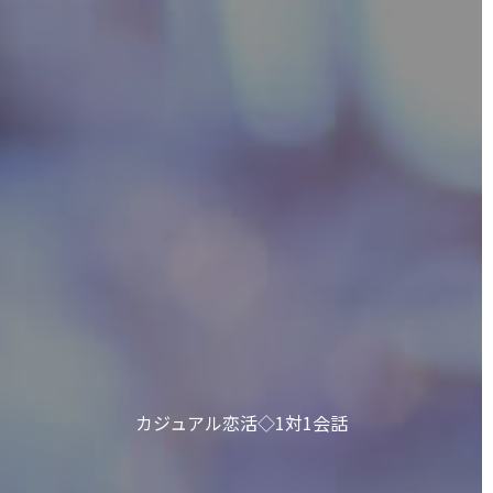
カジュアル恋活◇1対1会話