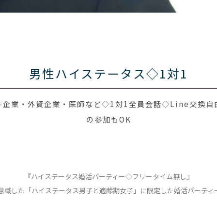
男性ハイステータス◇1対1
企業・外資企業・医師など◇1対1全員会話◇Line交換自
の参加もOK
『ハイステータス婚活パーティー◇フリータイム無し』
意識した「ハイステータス男子と適齢期女子」に限定した婚活パーティ