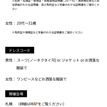
※名刺・社員証・保険証・資格取得証明書(コピー可)・源泉徴収票など該
当資格がわかる証明書、及び免許証など年齢のわかる証明書をご提示くだ
さい
女性： 20代～32歳
※免許証や保険証など年齢のわかる証明書をご提示ください
ドレスコード
男性： スーツ(ノーネクタイ可) or ジャケット or お洒落な
服装で
女性： ワンピースなどお洒落な服装で
開催会場
札幌
（詳細は
MAP
をご覧ください）