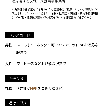
歴を有する女性、又は当会推薦者
※免許証や保険証など年齢のわかる証明書をご提示ください。職業などが
限定されたパーティーの場合は、名刺・社員証・保険証・資格取得証明書
(コピー可)・源泉徴収票など該当資格がわかる証明書もご提示ください
ドレスコード
男性： スーツ(ノーネクタイ可) or ジャケット or お洒落な
服装で
女性： ワンピースなどお洒落な服装で
開催会場
札幌
（詳細は
MAP
をご覧ください）
進行・形式