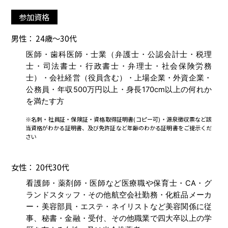
参加資格
男性： 24歳～30代
医師・歯科医師・士業（弁護士・公認会計士・税理
士・司法書士・行政書士・弁理士・社会保険労務
士）・会社経営（役員含む）・上場企業・外資企業・
公務員・年収500万円以上・身長170cm以上の何れか
を満たす方
※名刺・社員証・保険証・資格取得証明書(コピー可)・源泉徴収票など該
当資格がわかる証明書、及び免許証など年齢のわかる証明書をご提示くだ
さい
女性： 20代30代
看護師・薬剤師・医師など医療職や保育士・CA・グ
ランドスタッフ・その他航空会社勤務・化粧品メーカ
ー・美容部員・エステ・ネイリストなど美容関係に従
事、秘書・金融・受付、その他職業で四大卒以上の学