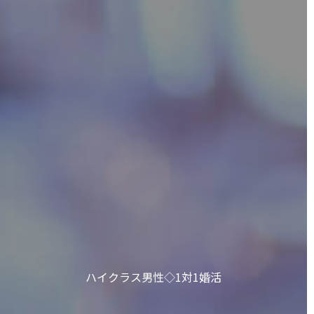
ハイクラス男性◇1対1婚活