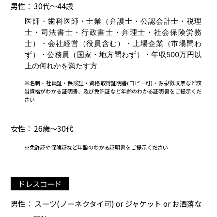
男性： 30代～44歳
医師・歯科医師・士業（弁護士・公認会計士・税理
士・司法書士・行政書士・弁理士・社会保険労務
士）・会社経営（役員含む）・上場企業（市場問わ
ず）・公務員（国家・地方問わず）・年収500万円以
上の何れかを満たす方
※名刺・社員証・保険証・資格取得証明書(コピー可)・源泉徴収票など該
当資格がわかる証明書、及び免許証など年齢のわかる証明書をご提示くだ
さい
女性： 26歳～30代
※免許証や保険証など年齢のわかる証明書をご提示ください
ドレスコード
男性： スーツ(ノーネクタイ可) or ジャケット or お洒落な