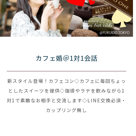
カフェ婚＠1対1会話
新スタイル登場！カフェコン◇カフェに毎回ちょっ
としたスイーツを提供◇珈琲やラテを飲みながら1
対1で素敵なお相手と交流します◇LINE交換必須・
カップリング無し