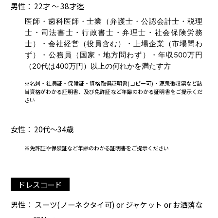
男性： 22才 ～ 38才迄
医師・歯科医師・士業（弁護士・公認会計士・税理
士・司法書士・行政書士・弁理士・社会保険労務
士）・会社経営（役員含む）・上場企業（市場問わ
ず）・公務員（国家・地方問わず）・年収500万円
（20代は400万円）以上の何れかを満たす方
※名刺・社員証・保険証・資格取得証明書(コピー可)・源泉徴収票など該
当資格がわかる証明書、及び免許証など年齢のわかる証明書をご提示くだ
さい
女性： 20代～34歳
※免許証や保険証など年齢のわかる証明書をご提示ください
ドレスコード
男性： スーツ(ノーネクタイ可) or ジャケット or お洒落な