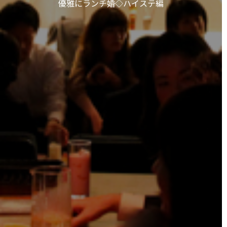
優雅にランチ婚◇ハイステ編