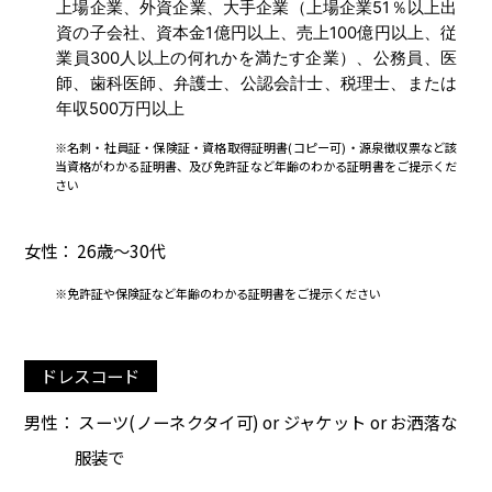
上場企業、外資企業、大手企業（上場企業51％以上出
資の子会社、資本金1億円以上、売上100億円以上、従
業員300人以上の何れかを満たす企業）、公務員、医
師、歯科医師、弁護士、公認会計士、税理士、または
年収500万円以上
※名刺・社員証・保険証・資格取得証明書(コピー可)・源泉徴収票など該
当資格がわかる証明書、及び免許証など年齢のわかる証明書をご提示くだ
さい
女性： 26歳～30代
※免許証や保険証など年齢のわかる証明書をご提示ください
ドレスコード
男性： スーツ(ノーネクタイ可) or ジャケット or お洒落な
服装で