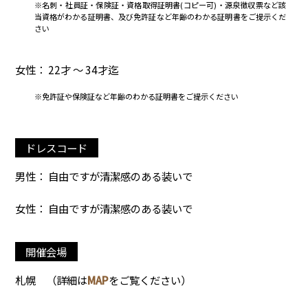
※名刺・社員証・保険証・資格取得証明書(コピー可)・源泉徴収票など該
当資格がわかる証明書、及び免許証など年齢のわかる証明書をご提示くだ
さい
女性： 22才 ～ 34才迄
※免許証や保険証など年齢のわかる証明書をご提示ください
ドレスコード
男性： 自由ですが清潔感のある装いで
女性： 自由ですが清潔感のある装いで
開催会場
札幌
（詳細は
MAP
をご覧ください）