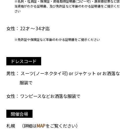
※名刺・社員証・保険証・資格取得証明書(コピー可)・源泉徴収票など該
当資格がわかる証明書、及び免許証など年齢のわかる証明書をご提示くだ
さい
女性： 22才 ～ 34才迄
※免許証や保険証など年齢のわかる証明書をご提示ください
ドレスコード
男性： スーツ(ノーネクタイ可) or ジャケット or お洒落な
服装で
女性： ワンピースなどお洒落な服装で
開催会場
札幌
（詳細は
MAP
をご覧ください）