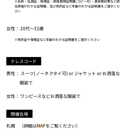
※名刺・社員証・保険証・資格取得証明書(コピー可)・源泉徴収票など該
当資格がわかる証明書、及び免許証など年齢のわかる証明書をご提示くだ
さい
女性： 20代～32歳
※免許証や保険証など年齢のわかる証明書をご提示ください
ドレスコード
男性： スーツ(ノーネクタイ可) or ジャケット or お洒落な
服装で
女性： ワンピースなどお洒落な服装で
開催会場
札幌
（詳細は
MAP
をご覧ください）