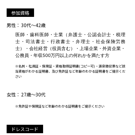
参加資格
男性： 30代～42歳
医師・歯科医師・士業（弁護士・公認会計士・税理
士・司法書士・行政書士・弁理士・社会保険労務
士）・会社経営（役員含む）・上場企業・外資企業・
公務員・年収500万円以上の何れかを満たす方
※名刺・社員証・保険証・資格取得証明書(コピー可)・源泉徴収票など該
当資格がわかる証明書、及び免許証など年齢のわかる証明書をご提示くだ
さい
女性： 27歳～30代
※免許証や保険証など年齢のわかる証明書をご提示ください
ドレスコード