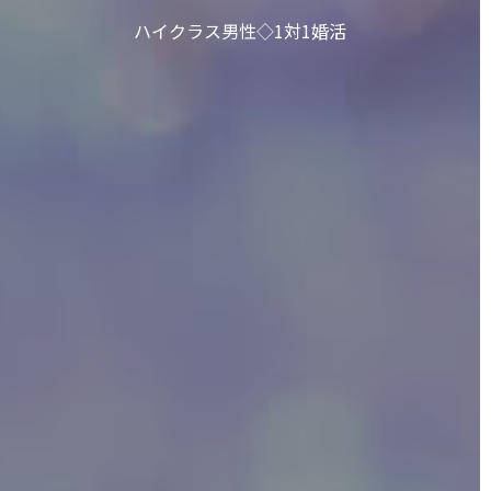
ハイクラス男性◇1対1婚活