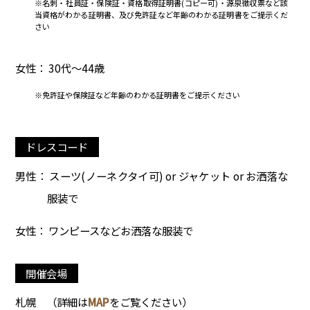
※名刺・社員証・保険証・資格取得証明書(コピー可)・源泉徴収票など該
当資格がわかる証明書、及び免許証など年齢のわかる証明書をご提示くだ
さい
女性： 30代～44歳
※免許証や保険証など年齢のわかる証明書をご提示ください
ドレスコード
男性： スーツ(ノーネクタイ可) or ジャケット or お洒落な
服装で
女性： ワンピースなどお洒落な服装で
開催会場
札幌
（詳細は
MAP
をご覧ください）