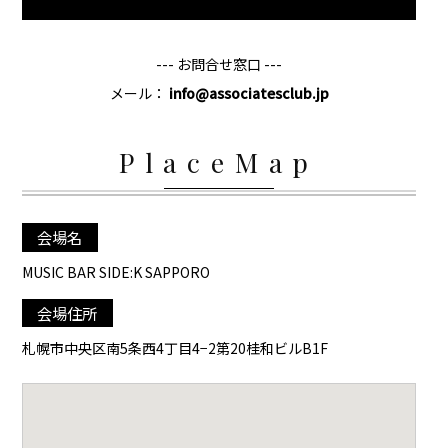
--- お問合せ窓口 ---
メール：
info@associatesclub.jp
PlaceMap
会場名
MUSIC BAR SIDE:K SAPPORO
会場住所
札幌市中央区南5条西4丁目4−2第20桂和ビルB1F