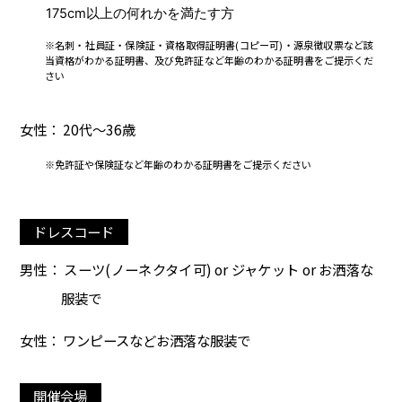
175cm以上の何れかを満たす方
※名刺・社員証・保険証・資格取得証明書(コピー可)・源泉徴収票など該
当資格がわかる証明書、及び免許証など年齢のわかる証明書をご提示くだ
さい
女性： 20代～36歳
※免許証や保険証など年齢のわかる証明書をご提示ください
ドレスコード
男性： スーツ(ノーネクタイ可) or ジャケット or お洒落な
服装で
女性： ワンピースなどお洒落な服装で
開催会場