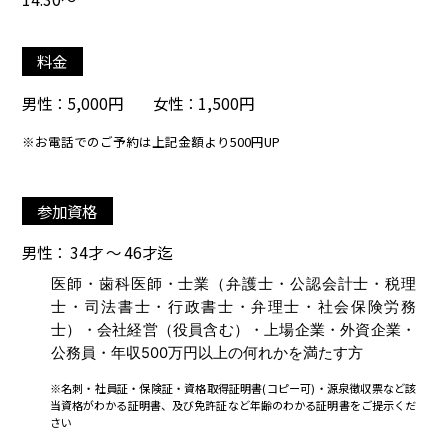
料金
男性：5,000円 女性：1,500円
※お電話でのご予約は上記金額より500円UP
参加資格
男性： 34才 ～ 46才迄
医師・歯科医師・士業（弁護士・公認会計士・税理
士・司法書士・行政書士・弁理士・社会保険労務
士）・会社経営（役員含む）・上場企業・外資企業・
公務員・年収500万円以上の何れかを満たす方
※名刺・社員証・保険証・資格取得証明書(コピー可)・源泉徴収票など該
当資格がわかる証明書、及び免許証など年齢のわかる証明書をご提示くだ
さい