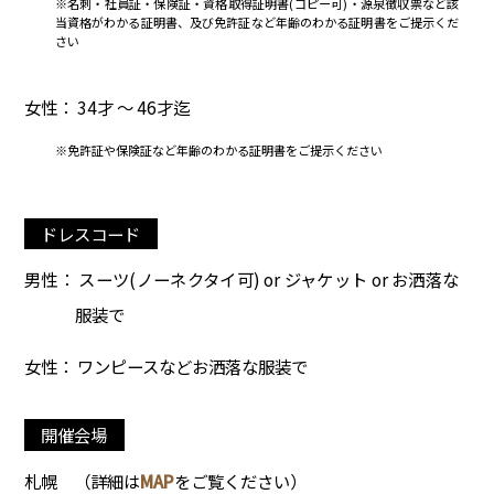
※名刺・社員証・保険証・資格取得証明書(コピー可)・源泉徴収票など該
当資格がわかる証明書、及び免許証など年齢のわかる証明書をご提示くだ
さい
女性： 34才 ～ 46才迄
※免許証や保険証など年齢のわかる証明書をご提示ください
ドレスコード
男性： スーツ(ノーネクタイ可) or ジャケット or お洒落な
服装で
女性： ワンピースなどお洒落な服装で
開催会場
札幌
（詳細は
MAP
をご覧ください）