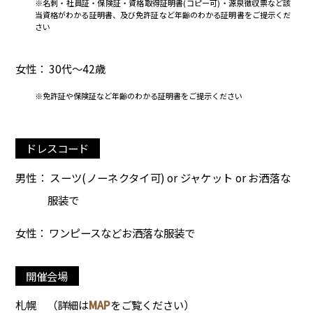
※名刺・社員証・保険証・資格取得証明書(コピー可)・源泉徴収票など該
当資格がわかる証明書、及び免許証など年齢のわかる証明書をご提示くだ
さい
女性： 30代～42歳
※免許証や保険証など年齢のわかる証明書をご提示ください
ドレスコード
男性： スーツ(ノーネクタイ可) or ジャケット or お洒落な
服装で
女性： ワンピースなどお洒落な服装で
開催会場
札幌
（詳細は
MAP
をご覧ください）