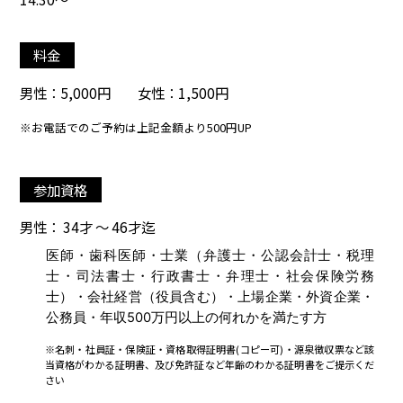
料金
男性：5,000円 女性：1,500円
※お電話でのご予約は上記金額より500円UP
参加資格
男性： 34才 ～ 46才迄
医師・歯科医師・士業（弁護士・公認会計士・税理
士・司法書士・行政書士・弁理士・社会保険労務
士）・会社経営（役員含む）・上場企業・外資企業・
公務員・年収500万円以上の何れかを満たす方
※名刺・社員証・保険証・資格取得証明書(コピー可)・源泉徴収票など該
当資格がわかる証明書、及び免許証など年齢のわかる証明書をご提示くだ
さい