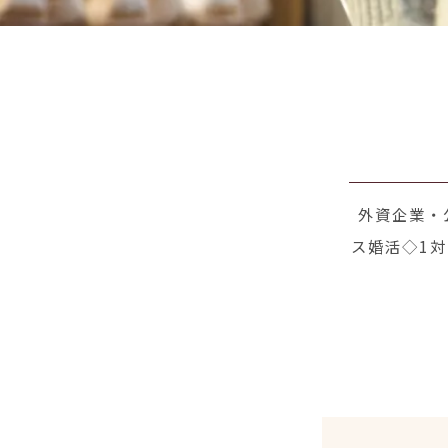
外資企業・
ス婚活◇1対