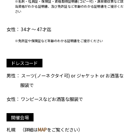
※名刺・社員証・保険証・資格取得証明書(コピー可)・源泉徴収票など該
当資格がわかる証明書、及び免許証など年齢のわかる証明書をご提示くだ
さい
女性： 34才 ～ 47才迄
※免許証や保険証など年齢のわかる証明書をご提示ください
ドレスコード
男性： スーツ(ノーネクタイ可) or ジャケット or お洒落な
服装で
女性： ワンピースなどお洒落な服装で
開催会場
札幌
（詳細は
MAP
をご覧ください）