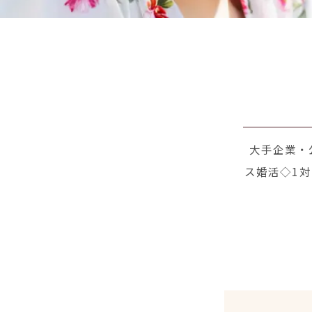
大手企業・
ス婚活◇1対