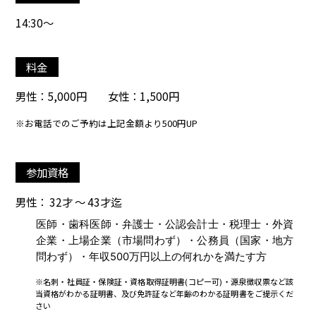
14:30～
料金
男性：5,000円 女性：1,500円
※お電話でのご予約は上記金額より500円UP
参加資格
男性： 32才 ～ 43才迄
医師・歯科医師・弁護士・公認会計士・税理士・外資
企業・上場企業（市場問わず）・公務員（国家・地方
問わず）・年収500万円以上の何れかを満たす方
※名刺・社員証・保険証・資格取得証明書(コピー可)・源泉徴収票など該
当資格がわかる証明書、及び免許証など年齢のわかる証明書をご提示くだ
さい